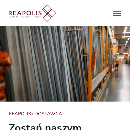
REAPOLIS
›
DOSTAWCA
Zostań naszym