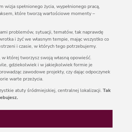
m wizja spełnionego życia, wypełnionego pracą,
elaksem, które tworzą wartościowe momenty –
iami problemów, sytuacji, tematów, tak naprawdę
wrotka i żyć we własnym tempie, mając wszystko co
strzeni i czasie, w których tego potrzebujemy.
, w której tworzysz swoją własną opowieść.
le, gdziekolwiek i w jakiejkolwiek formie je
, prowadząc zawodowe projekty, czy dając odpoczynek
orie warte przeżycia.
stkie atuty śródmiejskiej, centralnej lokalizacji.
Tak
zebujesz.