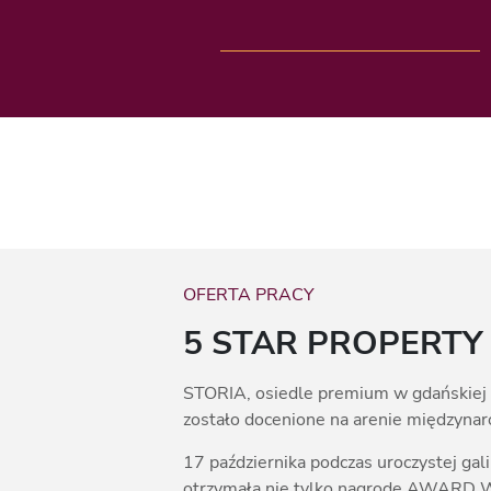
OFERTA PRACY
5 STAR PROPERTY
STORIA, osiedle premium w gdańskiej 
zostało docenione na arenie międzyna
17 października podczas uroczyste
otrzymała nie tylko nagrodę AWARD W