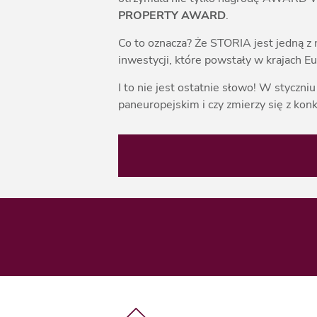
PROPERTY AWARD
.
Co to oznacza? Że STORIA jest jedną z
inwestycji, które powstały w krajach 
I to nie jest ostatnie słowo! W styczn
paneuropejskim i czy zmierzy się z ko