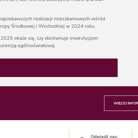
 najciekawszych realizacji mieszkaniowych wśród
Europy Środkowej i Wschodniej w 2024 roku
iu 2025 okaże się, czy dorównuje inwestycjom
nkurencją ogólnoświatową.
WIĘCEJ INFO
Odwiedź nas: