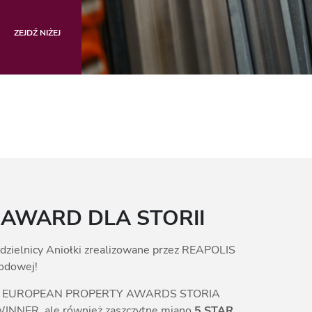
ZEJDŹ NIŻEJ
 AWARD DLA STORII
dzielnicy Aniołki zrealizowane przez REAPOLIS
rodowej!
j gali EUROPEAN PROPERTY AWARDS STORIA
INNER, ale również zaszczytne miano
5 STAR